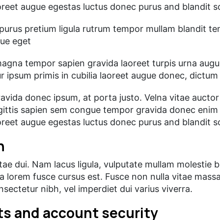
laoreet augue egestas luctus donec purus and blandit 
urus pretium ligula rutrum tempor mullam blandit t
gue eget
agna tempor sapien gravida laoreet turpis urna augu
ur ipsum primis in cubilia laoreet augue donec, dictu
vida donec ipsum, at porta justo. Velna vitae auctor 
gittis sapien sem congue tempor gravida donec enim i
laoreet augue egestas luctus donec purus and blandit 
n
 vitae dui. Nam lacus ligula, vulputate mullam molestie
 lorem fusce cursus est. Fusce non nulla vitae massa
ectetur nibh, vel imperdiet dui varius viverra.
ts and account security