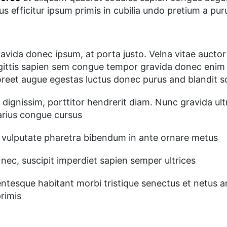
 efficitur ipsum primis in cubilia undo pretium a puru
vida donec ipsum, at porta justo. Velna vitae auctor 
gittis sapien sem congue tempor gravida donec enim i
laoreet augue egestas luctus donec purus and blandit 
dignissim, porttitor hendrerit diam. Nunc gravida ultr
varius congue cursus
vulputate pharetra bibendum in ante ornare metus
is nec, suscipit imperdiet sapien semper ultrices
ellentesque habitant morbi tristique senectus et netus
rimis