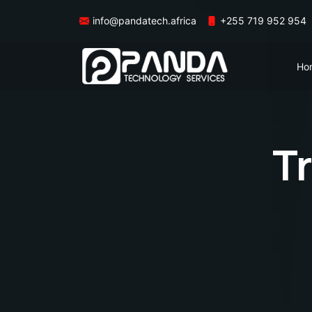
info@pandatech.africa
+255 719 952 954
Ho
T