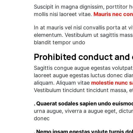
Suscipit in magna dignissim, porttitor h
mollis nisi laoreet vitae.
Mauris nec con
In at mauris vel nisl convallis porta at
elementum. Vestibulum ut sagittis massa
blandit tempor undo
Prohibited conduct and
Sagittis congue augue egestas volutpat 
laoreet augue egestas luctus donec diam.
aliquam. Aliquam vitae
molestie nunc s
Vestibulum tincidunt tincidunt massa, et
. Quaerat sodales sapien undo euismod
urna augue, viverra a augue eget, dictu
donec
. Nemo ipsam egestas volute turpis do