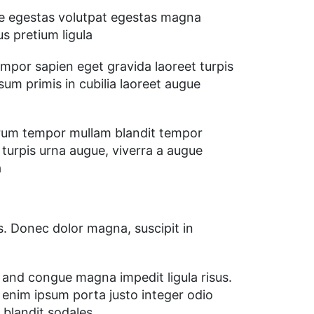
e egestas volutpat egestas magna
s pretium ligula
mpor sapien eget gravida laoreet turpis
sum primis in cubilia laoreet augue
trum tempor mullam blandit tempor
turpis urna augue, viverra a augue
a
us. Donec dolor magna, suscipit in
 and congue magna impedit ligula risus.
enim ipsum porta justo integer odio
 blandit sodales