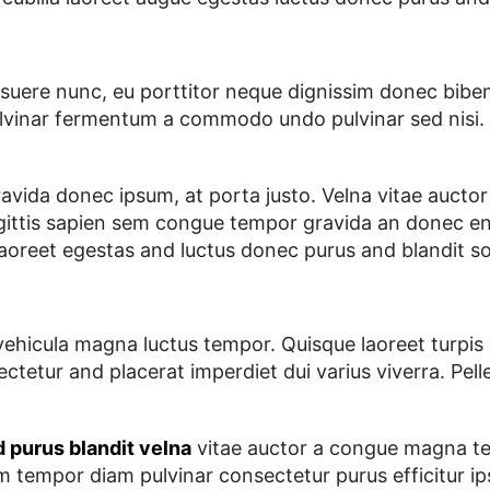
suere nunc, eu porttitor neque dignissim donec biben
ulvinar fermentum a commodo undo pulvinar sed nisi. S
vida donec ipsum, at porta justo. Velna vitae auctor 
gittis sapien sem congue tempor gravida an donec en
a laoreet egestas and luctus donec purus and blandit s
vehicula magna luctus tempor. Quisque laoreet turpis 
ctetur and placerat imperdiet dui varius viverra. Pe
 purus blandit velna
vitae auctor a congue magna tem
m tempor diam pulvinar consectetur purus efficitur ip