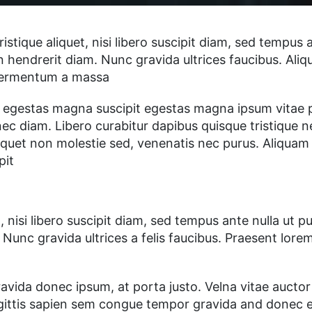
tristique aliquet, nisi libero suscipit diam, sed tempu
n hendrerit diam. Nunc gravida ultrices faucibus. Aliqu
 fermentum a massa
 egestas magna suscipit egestas magna ipsum vitae pu
ec diam. Libero curabitur dapibus quisque tristique ne
iquet non molestie sed, venenatis nec purus. Aliquam e
pit
t, nisi libero suscipit diam, sed tempus ante nulla ut 
Nunc gravida ultrices a felis faucibus. Praesent lorem 
vida donec ipsum, at porta justo. Velna vitae auctor 
gittis sapien sem congue tempor gravida and donec e