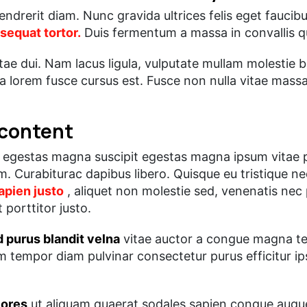
endrerit diam. Nunc gravida ultrices felis eget faucib
sequat tortor.
Duis fermentum a massa in convallis q
 vitae dui. Nam lacus ligula, vulputate mullam molestie
 lorem fusce cursus est. Fusce non nulla vitae massa
 content
egestas magna suscipit egestas magna ipsum vitae pur
 Curabiturac dapibus libero. Quisque eu tristique nequ
apien justo
, aliquet non molestie sed, venenatis nec p
 porttitor justo.
 purus blandit velna
vitae auctor a congue magna tem
m tempor diam pulvinar consectetur purus efficitur ip
lores
ut aliquam quaerat sodales sapien congue augu