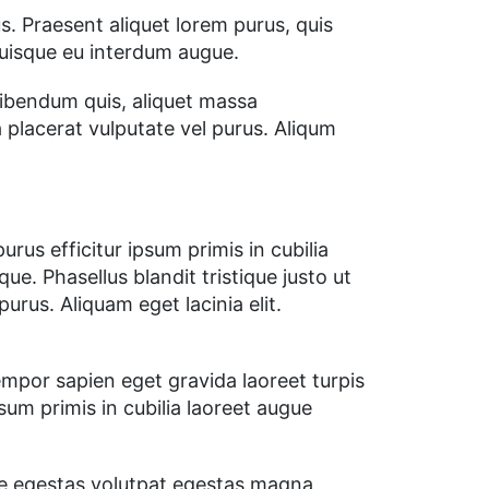
us. Praesent aliquet lorem purus, quis
uisque eu interdum augue.
 bibendum quis, aliquet massa
 placerat vulputate vel purus. Aliqum
us efficitur ipsum primis in cubilia
e. Phasellus blandit tristique justo ut
urus. Aliquam eget lacinia elit.
por sapien eget gravida laoreet turpis
sum primis in cubilia laoreet augue
e egestas volutpat egestas magna