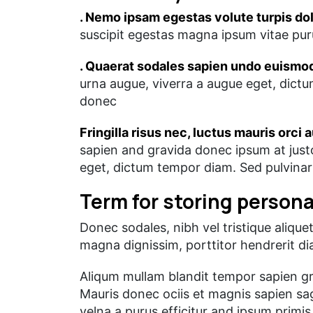
. Nemo ipsam egestas volute turpis do
suscipit egestas magna ipsum vitae purus
. Quaerat sodales sapien undo euismod
urna augue, viverra a augue eget, dictu
donec
Fringilla risus nec, luctus mauris orci 
sapien and gravida donec ipsum at just
eget, dictum tempor diam. Sed pulvinar 
Term for storing persona
Donec sodales, nibh vel tristique alique
magna dignissim, porttitor hendrerit d
Aliqum mullam blandit tempor sapien gra
Mauris donec ociis et magnis sapien sa
velna a purus efficitur and ipsum primi