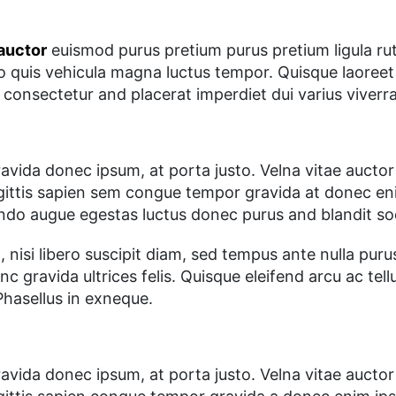
 auctor
euismod purus pretium purus pretium ligula r
o quis vehicula magna luctus tempor. Quisque laoreet 
consectetur and placerat imperdiet dui varius viverr
vida donec ipsum, at porta justo. Velna vitae auctor 
gittis sapien sem congue tempor gravida at donec eni
 undo augue egestas luctus donec purus and blandit so
t, nisi libero suscipit diam, sed tempus ante nulla pu
c gravida ultrices felis. Quisque eleifend arcu ac tel
Phasellus in exneque.
vida donec ipsum, at porta justo. Velna vitae auctor 