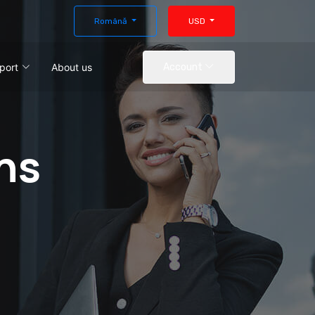
Română
USD
port
About us
Account
ns