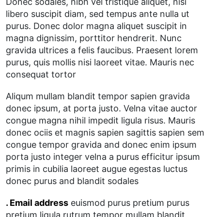
Donec sodales, nibh vel tristique aliquet, nisi
libero suscipit diam, sed tempus ante nulla ut
purus. Donec dolor magna aliquet suscipit in
magna dignissim, porttitor hendrerit. Nunc
gravida ultrices a felis faucibus. Praesent lorem
purus, quis mollis nisi laoreet vitae. Mauris nec
consequat tortor
Aliqum mullam blandit tempor sapien gravida
donec ipsum, at porta justo. Velna vitae auctor
congue magna nihil impedit ligula risus. Mauris
donec ociis et magnis sapien sagittis sapien sem
congue tempor gravida and donec enim ipsum
porta justo integer velna a purus efficitur ipsum
primis in cubilia laoreet augue egestas luctus
donec purus and blandit sodales
. Email address
euismod purus pretium purus
pretium ligula rutrum tempor mullam blandit